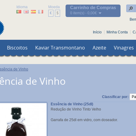
Idioma
Moeda
Carrinho de Compras
€
$
0 item(s) - 0,00€
Bem
Início
Minha Conta
C
Biscoitos
Kaviar Transmontano
Azeite
Vinagres
ssência de Vinho
ência de Vinho
Classificar por:
Essência de Vinho (25dl)
Redução de Vinho Tinto Velho
Garrafa de 25dl em vidro, com doseador.