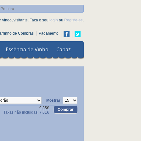
 vindo, visitante. Faça o seu
login
ou
Registe-se
.
arrinho de Compras
Pagamento
Essência de Vinho
Cabaz
Mostrar:
9,35€
Taxas não incluídas: 7,61€