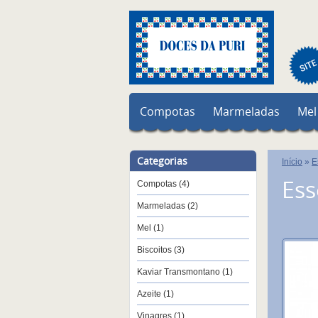
Compotas
Marmeladas
Mel
Categorias
Início
»
E
Ess
Compotas (4)
Marmeladas (2)
Mel (1)
Biscoitos (3)
Kaviar Transmontano (1)
Azeite (1)
Vinagres (1)